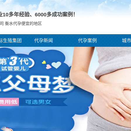
业10多年经验、
6000
多成功案例！
司 衡水代孕便宜的地区
际生殖集团
代孕新闻
代孕案例
城