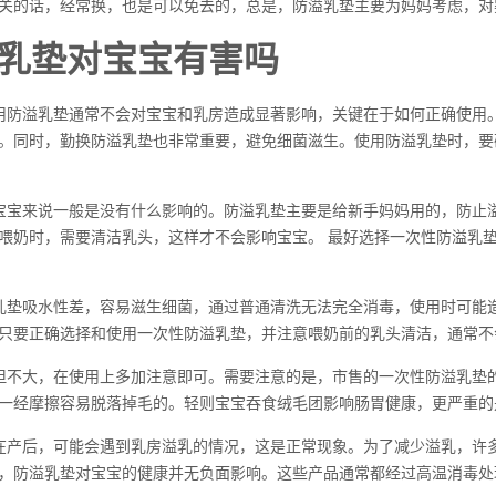
关的话，经常换，也是可以免去的，总是，防溢乳垫主要为妈妈考虑，对
乳垫对宝宝有害吗
用防溢乳垫通常不会对宝宝和乳房造成显著影响，关键在于如何正确使用
。同时，勤换防溢乳垫也非常重要，避免细菌滋生。使用防溢乳垫时，要
宝宝来说一般是没有什么影响的。防溢乳垫主要是给新手妈妈用的，防止
喂奶时，需要清洁乳头，这样才不会影响宝宝。 最好选择一次性防溢乳
乳垫吸水性差，容易滋生细菌，通过普通清洗无法完全消毒，使用时可能
只要正确选择和使用一次性防溢乳垫，并注意喂奶前的乳头清洁，通常不
但不大，在使用上多加注意即可。需要注意的是，市售的一次性防溢乳垫
一经摩擦容易脱落掉毛的。轻则宝宝吞食绒毛团影响肠胃健康，更严重的
在产后，可能会遇到乳房溢乳的情况，这是正常现象。为了减少溢乳，许
，防溢乳垫对宝宝的健康并无负面影响。这些产品通常都经过高温消毒处