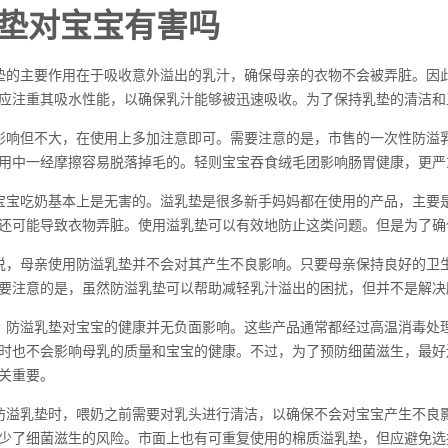
垫对宝宝有害吗
垫的主要作用在于吸收意外溢出的乳汁，确保母亲的衣物不会被弄脏。因
应注重其吸水性能，以确保乳汁能够被迅速吸收。为了保持乳垫的清洁和
影响但不大，在使用上多加注意即可。需要注意的是，市售的一次性防溢
用中一经摩擦容易脱落掉毛的。轻则宝宝吞食绒毛团影响肠胃健康，更严
宝宝吃奶基本上是无害的。溢乳垫是很多新手妈妈都在使用的产品，主要
还可能导致衣物弄脏。使用溢乳垫可以有效地防止这类问题。但是为了确
说，母亲使用防溢乳垫并不会对其产生不良影响。只要母亲保持良好的卫
要注意的是，虽然防溢乳垫可以帮助减轻乳汁溢出的困扰，但并不是解决
，防溢乳垫对宝宝的健康并无负面影响。这些产品通常都经过高温消毒处
时也不会影响母乳的质量和宝宝的健康。不过，为了预防细菌滋生，最好
关重要。
防溢乳垫时，喂奶之前需要对乳头进行清洁，以确保不会对宝宝产生不良
少了细菌滋生的风险。市面上也有可重复使用的棉质溢乳垫，但应避免选