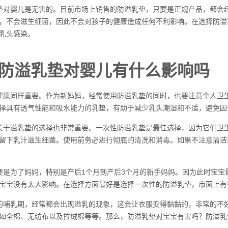
垫对婴儿是无害的。目前市场上销售的防溢乳垫，只要是正规产品，都会
，不会滋生细菌，因此不会对孩子的健康造成任何不利影响。在选择防溢
乳头感染。
防溢乳垫对婴儿有什么影响吗
健康同样重要。作为新妈妈，经常使用防溢乳垫的同时，也要注意个人卫
择具有透气性能和吸水能力的乳垫，有助于减少乳头潮湿和不适，避免因
关于溢乳垫的选择也非常重要。一次性防溢乳垫是最佳选择，因为它们卫
留下乳汁滋生细菌。使用前务必进行彻底的清洗和消毒。如果不注意清洁
要是为了妈妈，特别是产后1个月到产后3个月的新手妈妈。因为此时宝
宝宝没有太大影响。在选择方面最好是选择一次性的防溢乳垫，市面上有
的哺乳期，经常都会出现溢乳的现象，这会让衣服变得黏黏的，非常的不
如全棉、无纺布以及拉绒棉等等。那么，防溢乳垫对宝宝有害吗？防溢乳