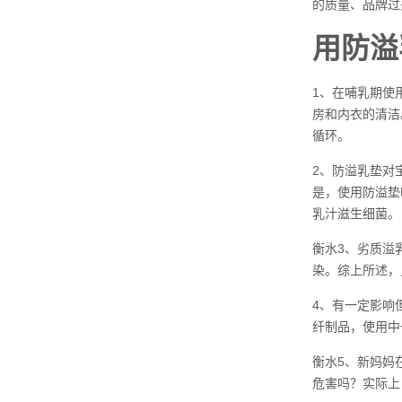
的质量、品牌过
用防溢
1、在哺乳期使
房和内衣的清洁
循环。
2、防溢乳垫对
是，使用防溢垫
乳汁滋生细菌。
衡水3、劣质溢
染。综上所述，
4、有一定影响
纤制品，使用中
衡水5、新妈妈
危害吗？实际上