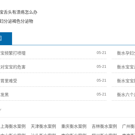
宝舌头有溃疡怎么办
妇分泌褐色分泌物
闻
宝宝频繁打喷嚏
05-21
衡水孕妇
垫对宝宝的危害
05-21
衡水宝宝
期胃里难受
05-21
衡水宝宝
齿发黑
05-21
衡水六个
Y
上海衡水案例
天津衡水案例
重庆衡水案例
吉林衡水案例
广州衡