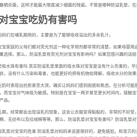
暴晒杀菌，这样才能最大限度减少细菌的残留。不管是哪种防溢乳垫，在
对宝宝吃奶有害吗
妈妈们在哺乳期用的，主要是为了能够吸收溢出的多余乳汁。
宝宝家庭的父母们都对荧光剂这一种化学用剂都非常的清楚，如果母婴用
重选择。那么，防溢乳垫有荧光剂对宝宝有影响吗？如果您感兴趣的话就
垫吸水珠有害吗 其实防溢乳垫里面的吸水珠对宝宝是没有什么伤害的，
状，没有什么污染和毒害，也能更好的把有机物给降解，吸收水分的效果
吃奶时表现出抗拒甚至大哭，确实让妈妈们感到困惑和焦虑。在分析可能
，而宝宝对气味极为敏感。特别是在宝宝一两岁甚至更长时间内，接触宝
产品。
乳期，经常都会出现溢乳的现象，这会让衣服变得黏黏的，非常的不好受
棉、无纺布以及拉绒棉等等。那么，防溢乳垫对宝宝有害吗？防溢乳垫对
溢乳垫对宝宝的危害 防溢乳垫对妈妈来说是很好的，避免尴尬。和宝贝