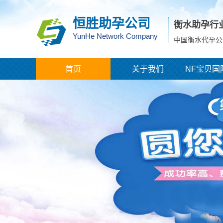
恒胜助孕公司
衡水助孕行
YunHe Network Company
中国衡水代孕公
首页
关于我们
NF宝贝国