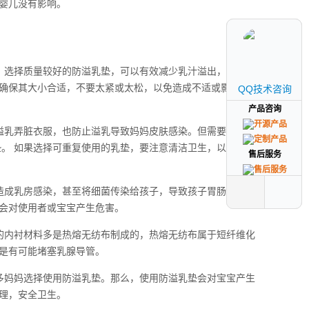
婴儿没有影响。
。选择质量较好的防溢乳垫，可以有效减少乳汁溢出，保持乳
确保其大小合适，不要太紧或太松，以免造成不适或影响血液
QQ技术咨询
QQ技术咨询
产品咨询
产品咨询
溢乳弄脏衣服，也防止溢乳导致妈妈皮肤感染。但需要注意的
垫。 如果选择可重复使用的乳垫，要注意清洁卫生，以免留下
售后服务
售后服务
造成乳房感染，甚至将细菌传染给孩子，导致孩子胃肠道感
会对使用者或宝宝产生危害。
的内衬材料多是热熔无纺布制成的，热熔无纺布属于短纤维化
是有可能堵塞乳腺导管。
多妈妈选择使用防溢乳垫。那么，使用防溢乳垫会对宝宝产生
理，安全卫生。