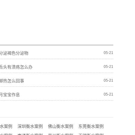
分泌褐色分泌物
05-21
舌头有溃疡怎么办
05-21
脚热怎么回事
05-21
月宝宝作息
05-21
水案例
深圳衡水案例
佛山衡水案例
东莞衡水案例