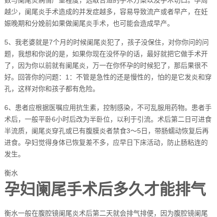
越少，阑尾炎手术造成的并发症越多，容易导致流产或者早产，在妊
娠晚期和分娩前如果做阑尾炎手术，也可能会造成早产。
5、我老婆就是7个月的时候阑尾炎犯了，孩子没保住，对你你问的问
题，我想和你说的是，如果你现在没怀孕的话，最好就把它做手术开
了，因为你以前就有阑尾炎，万一在你怀孕的时候犯了，那后果很不
好。回答你的问题：1：不管是急性的还是慢性的，怕的是它发炎和穿
孔，这样对你和孩子都有危险。
6、患者应根据医嘱应用抗生素，控制感染，不可乱服用药物。患者手
术后，一般平卧6小时后改为半卧位，以利于引流。术后第二日可进食
半流质，阑尾炎穿孔或已有腹膜炎者禁食3～5日，带肠蠕动恢复后再
进食。孕妇觉得身体已恢复差不多，应早日下床活动，防止肠粘连的
发生。
衡水
孕妇阑尾手术后多久才能排气
衡水一般在腹腔镜阑尾炎术后第二天就会排气排便，因为腹腔镜阑尾