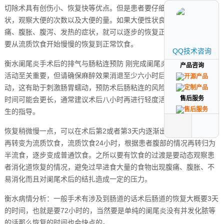
切除术具有创伤小、恢复快等优点。但是患者要仔细观察大便的性
状，观察大便的次数以及大便的量。如果大便性状良好，也没有腹
痛、腹胀、腹泻、发热的症状，就可以逐步的恢复正常饮食，但是也
要从流质饮食开始慢慢的恢复到正常饮食。
QQ技术咨询
QQ技术咨询
衡水阑尾炎手术后的排气与肠粘连预防 刚完成阑尾炎手术后，适当的
产品咨询
产品咨询
活动至关重要，但请确保麻醉效果消退至少六小时后再尝试起床走
动，这有助于刺激肠胃蠕动，预防术后肠粘连的风险。全身麻醉影响
售后服务
售后服务
时间可能会更长，通常建议术后八小时再进行轻度活动，但这需要医
生的指导。
恢复稍微慢一点，可以在术后第2或者第3天内逐渐出现排气、排便，
再转变为流质饮食，流质饮食24小时，根据患者腹部的情况再转归为
半流食，逐步变成普通饮食。之所以要有饮食的过渡是要动态观察患
者消化道恢复的情况，避免过早进食大量的食物出现腹痛、腹胀、不
易消化而且对阑尾术后的结扎造成一定的压力。
衡水病情分析：一般手术有涉及到肠道的话术后肠道的恢复大概要3天
的时间，也就是要72小时的，当然要是单纯的阑尾炎没有并发化脓等
的话那么恢复的时间也会快点的。