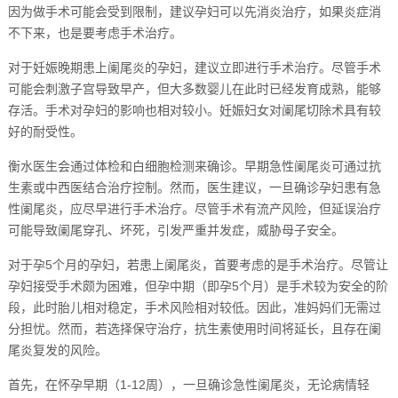
因为做手术可能会受到限制，建议孕妇可以先消炎治疗，如果炎症消
不下来，也是要考虑手术治疗。
对于妊娠晚期患上阑尾炎的孕妇，建议立即进行手术治疗。尽管手术
可能会刺激子宫导致早产，但大多数婴儿在此时已经发育成熟，能够
存活。手术对孕妇的影响也相对较小。妊娠妇女对阑尾切除术具有较
好的耐受性。
衡水医生会通过体检和白细胞检测来确诊。早期急性阑尾炎可通过抗
生素或中西医结合治疗控制。然而，医生建议，一旦确诊孕妇患有急
性阑尾炎，应尽早进行手术治疗。尽管手术有流产风险，但延误治疗
可能导致阑尾穿孔、坏死，引发严重并发症，威胁母子安全。
对于孕5个月的孕妇，若患上阑尾炎，首要考虑的是手术治疗。尽管让
孕妇接受手术颇为困难，但孕中期（即孕5个月）是手术较为安全的阶
段，此时胎儿相对稳定，手术风险相对较低。因此，准妈妈们无需过
分担忧。然而，若选择保守治疗，抗生素使用时间将延长，且存在阑
尾炎复发的风险。
首先，在怀孕早期（1-12周），一旦确诊急性阑尾炎，无论病情轻