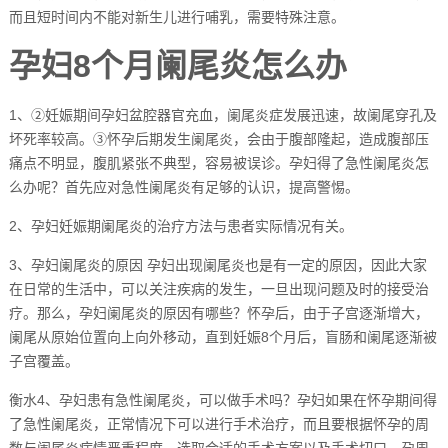
而且短时间内不能对新生儿进行哺乳，需要特殊注意。
孕妇8个月阑尾炎怎么办
1、②妊娠期间孕妇盆腔器官充血，阑尾炎症发展迅速，故阑尾穿孔及
坏死率较高。③怀孕后期发生阑尾炎，会由于腹部隆起，造成腹部压
痛点不明显，腹肌紧张不典型，容易被误诊。孕妇得了急性阑尾炎怎
么办呢？首先应对急性阑尾炎有足够的认识，提高警惕。
2、孕妇妊娠期阑尾炎的治疗方法与患者实际情况有关。
3、孕妇阑尾炎的原因 孕妇出现阑尾炎也是有一定的原因，因此大家
在日常的生活中，可以关注疾病的发生，一旦出现问题及时的接受治
疗。那么，孕妇阑尾炎的原因有哪些？怀孕后，由于子宫逐渐增大，
阑尾从原始位置向上向外移动，直到妊娠8个月后，盲肠和阑尾逐渐被
子宫覆盖。
衡水4、孕妇患有急性阑尾炎，可以做手术吗？孕妇如果在怀孕期间得
了急性阑尾炎，正常情况下可以进行手术治疗，而且要根据怀孕的周
数与阑尾炎病情严重程度，选取合适的手术方案以及手术切口。孕周